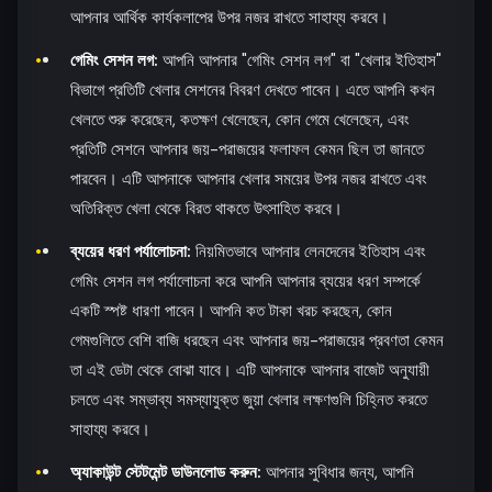
আপনার আর্থিক কার্যকলাপের উপর নজর রাখতে সাহায্য করবে।
গেমিং সেশন লগ:
আপনি আপনার "গেমিং সেশন লগ" বা "খেলার ইতিহাস"
বিভাগে প্রতিটি খেলার সেশনের বিবরণ দেখতে পাবেন। এতে আপনি কখন
খেলতে শুরু করেছেন, কতক্ষণ খেলেছেন, কোন গেমে খেলেছেন, এবং
প্রতিটি সেশনে আপনার জয়-পরাজয়ের ফলাফল কেমন ছিল তা জানতে
পারবেন। এটি আপনাকে আপনার খেলার সময়ের উপর নজর রাখতে এবং
অতিরিক্ত খেলা থেকে বিরত থাকতে উৎসাহিত করবে।
ব্যয়ের ধরণ পর্যালোচনা:
নিয়মিতভাবে আপনার লেনদেনের ইতিহাস এবং
গেমিং সেশন লগ পর্যালোচনা করে আপনি আপনার ব্যয়ের ধরণ সম্পর্কে
একটি স্পষ্ট ধারণা পাবেন। আপনি কত টাকা খরচ করছেন, কোন
গেমগুলিতে বেশি বাজি ধরছেন এবং আপনার জয়-পরাজয়ের প্রবণতা কেমন
তা এই ডেটা থেকে বোঝা যাবে। এটি আপনাকে আপনার বাজেট অনুযায়ী
চলতে এবং সম্ভাব্য সমস্যাযুক্ত জুয়া খেলার লক্ষণগুলি চিহ্নিত করতে
সাহায্য করবে।
অ্যাকাউন্ট স্টেটমেন্ট ডাউনলোড করুন:
আপনার সুবিধার জন্য, আপনি