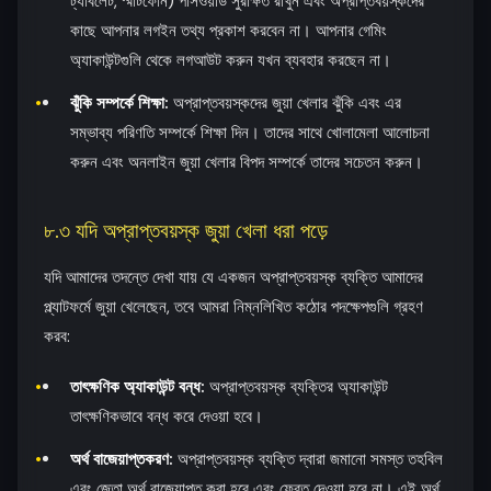
ট্যাবলেট, স্মার্টফোন) পাসওয়ার্ড সুরক্ষিত রাখুন এবং অপ্রাপ্তবয়স্কদের
কাছে আপনার লগইন তথ্য প্রকাশ করবেন না। আপনার গেমিং
অ্যাকাউন্টগুলি থেকে লগআউট করুন যখন ব্যবহার করছেন না।
ঝুঁকি সম্পর্কে শিক্ষা:
অপ্রাপ্তবয়স্কদের জুয়া খেলার ঝুঁকি এবং এর
সম্ভাব্য পরিণতি সম্পর্কে শিক্ষা দিন। তাদের সাথে খোলামেলা আলোচনা
করুন এবং অনলাইন জুয়া খেলার বিপদ সম্পর্কে তাদের সচেতন করুন।
৮.৩ যদি অপ্রাপ্তবয়স্ক জুয়া খেলা ধরা পড়ে
যদি আমাদের তদন্তে দেখা যায় যে একজন অপ্রাপ্তবয়স্ক ব্যক্তি আমাদের
প্ল্যাটফর্মে জুয়া খেলেছেন, তবে আমরা নিম্নলিখিত কঠোর পদক্ষেপগুলি গ্রহণ
করব:
তাৎক্ষণিক অ্যাকাউন্ট বন্ধ:
অপ্রাপ্তবয়স্ক ব্যক্তির অ্যাকাউন্ট
তাৎক্ষণিকভাবে বন্ধ করে দেওয়া হবে।
অর্থ বাজেয়াপ্তকরণ:
অপ্রাপ্তবয়স্ক ব্যক্তি দ্বারা জমানো সমস্ত তহবিল
এবং জেতা অর্থ বাজেয়াপ্ত করা হবে এবং ফেরত দেওয়া হবে না। এই অর্থ