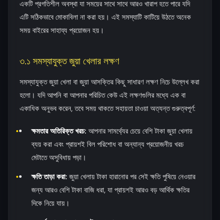
একটি প্রগতিশীল অবস্থা যা সময়ের সাথে সাথে আরও খারাপ হতে পারে যদি
এটি সঠিকভাবে মোকাবিলা না করা হয়। এই সমস্যাটি কাটিয়ে উঠতে অনেক
সময় বাইরের সাহায্য প্রয়োজন হয়।
৩.১ সমস্যাযুক্ত জুয়া খেলার লক্ষণ
সমস্যাযুক্ত জুয়া খেলা বা জুয়া আসক্তির কিছু সাধারণ লক্ষণ নিচে উল্লেখ করা
হলো। যদি আপনি বা আপনার পরিচিত কেউ এই লক্ষণগুলির মধ্যে এক বা
একাধিক অনুভব করেন, তবে সময় থাকতে সহায়তা চাওয়া অত্যন্ত গুরুত্বপূর্ণ:
ক্ষমতার অতিরিক্ত খরচ:
আপনার সামর্থ্যের চেয়ে বেশি টাকা জুয়া খেলায়
ব্যয় করা এবং প্রায়শই বিল পরিশোধ বা অন্যান্য প্রয়োজনীয় খরচ
মেটাতে অসুবিধায় পড়া।
ক্ষতি তাড়া করা:
জুয়া খেলায় টাকা হারানোর পর সেই ক্ষতি পুষিয়ে নেওয়ার
জন্য আরও বেশি টাকা বাজি ধরা, যা প্রায়শই আরও বড় আর্থিক ক্ষতির
দিকে নিয়ে যায়।