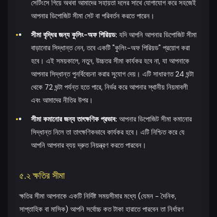
সেটিংসে গিয়ে অথবা আমাদের সহায়তা দলের সাথে যোগাযোগ করে সহজেই
আপনার ডিপোজিট সীমা সেট বা পরিবর্তন করতে পারেন।
সীমা বৃদ্ধির জন্য কুলিং-অফ পিরিয়ড:
যদি আপনি আপনার ডিপোজিট সীমা
বাড়ানোর সিদ্ধান্ত নেন, তবে একটি "কুলিং-অফ পিরিয়ড" প্রয়োগ করা
হবে। এই সময়কালে, নতুন, উচ্চতর সীমা কার্যকর হবে না, যা আপনাকে
আপনার সিদ্ধান্ত পুনর্বিবেচনা করার সুযোগ দেয়। এটি সাধারণত 24 ঘন্টা
থেকে 72 ঘন্টা পর্যন্ত হতে পারে, নির্ভর করে আপনার স্থানীয় নিয়মাবলী
এবং আমাদের নীতির উপর।
সীমা কমানোর জন্য তাৎক্ষণিক প্রভাব:
আপনার ডিপোজিট সীমা কমানোর
সিদ্ধান্ত নিলে তা তাৎক্ষণিকভাবে কার্যকর হবে। এটি নিশ্চিত করে যে
আপনি আপনার ব্যয় দ্রুত নিয়ন্ত্রণ করতে পারবেন।
৫.২ ক্ষতির সীমা
ক্ষতির সীমা আপনাকে একটি নির্দিষ্ট সময়সীমার মধ্যে (যেমন - দৈনিক,
সাপ্তাহিক বা মাসিক) আপনি সর্বোচ্চ কত টাকা হারাতে পারবেন তা নির্ধারণ