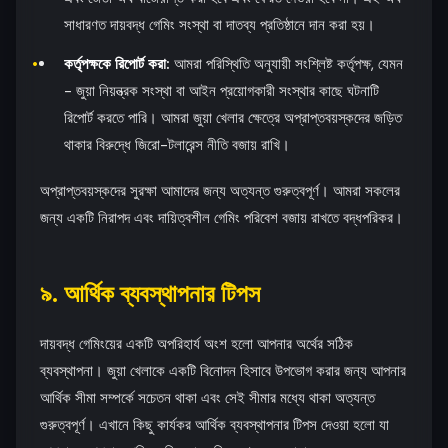
সাধারণত দায়বদ্ধ গেমিং সংস্থা বা দাতব্য প্রতিষ্ঠানে দান করা হয়।
কর্তৃপক্ষকে রিপোর্ট করা:
আমরা পরিস্থিতি অনুযায়ী সংশ্লিষ্ট কর্তৃপক্ষ, যেমন
- জুয়া নিয়ন্ত্রক সংস্থা বা আইন প্রয়োগকারী সংস্থার কাছে ঘটনাটি
রিপোর্ট করতে পারি। আমরা জুয়া খেলার ক্ষেত্রে অপ্রাপ্তবয়স্কদের জড়িত
থাকার বিরুদ্ধে জিরো-টলারেন্স নীতি বজায় রাখি।
অপ্রাপ্তবয়স্কদের সুরক্ষা আমাদের জন্য অত্যন্ত গুরুত্বপূর্ণ। আমরা সকলের
জন্য একটি নিরাপদ এবং দায়িত্বশীল গেমিং পরিবেশ বজায় রাখতে বদ্ধপরিকর।
৯. আর্থিক ব্যবস্থাপনার টিপস
দায়বদ্ধ গেমিংয়ের একটি অপরিহার্য অংশ হলো আপনার অর্থের সঠিক
ব্যবস্থাপনা। জুয়া খেলাকে একটি বিনোদন হিসাবে উপভোগ করার জন্য আপনার
আর্থিক সীমা সম্পর্কে সচেতন থাকা এবং সেই সীমার মধ্যে থাকা অত্যন্ত
গুরুত্বপূর্ণ। এখানে কিছু কার্যকর আর্থিক ব্যবস্থাপনার টিপস দেওয়া হলো যা