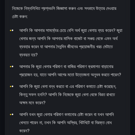
নিজেকে নিম্নলিখিত প্রশ্নগুলি জিজ্ঞাসা করুন এবং সৎভাবে উত্তর দেওয়ার
চেষ্টা করুন:
আপনি কি আপনার সামর্থ্যের চেয়ে বেশি অর্থ জুয়া খেলায় ব্যয় করেন? জুয়া
খেলার জন্য আপনি কি আপনার মাসিক বাজেট বা সঞ্চয় থেকে এমন অর্থ
ব্যবহার করেন যা আপনার দৈনন্দিন জীবনের প্রয়োজনীয় খরচ মেটাতে
ব্যবহৃত হয়?
আপনার কি জুয়া খেলার পরিমাণ বা বাজির পরিমাণ ক্রমাগত বাড়ানোর
প্রয়োজন হয়, যাতে আপনি আগের মতো উত্তেজনা অনুভব করতে পারেন?
আপনি কি জুয়া খেলা বন্ধ করতে বা এর পরিমাণ কমাতে চেষ্টা করেছেন,
কিন্তু সফল হননি? আপনি কি নিজেকে জুয়া খেলা থেকে বিরত রাখতে
অক্ষম মনে করেন?
আপনি যখন জুয়া খেলার পরিমাণ কমানোর চেষ্টা করেন বা যখন আপনি
খেলতে পারেন না, তখন কি আপনি অস্থির, খিটখিটে বা বিরক্ত বোধ
করেন?