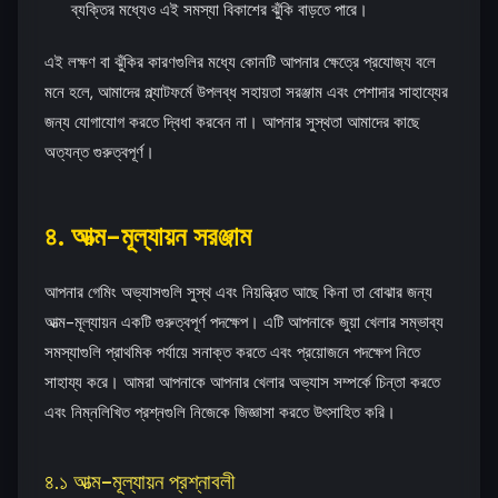
ব্যক্তির মধ্যেও এই সমস্যা বিকাশের ঝুঁকি বাড়তে পারে।
এই লক্ষণ বা ঝুঁকির কারণগুলির মধ্যে কোনটি আপনার ক্ষেত্রে প্রযোজ্য বলে
মনে হলে, আমাদের প্ল্যাটফর্মে উপলব্ধ সহায়তা সরঞ্জাম এবং পেশাদার সাহায্যের
জন্য যোগাযোগ করতে দ্বিধা করবেন না। আপনার সুস্থতা আমাদের কাছে
অত্যন্ত গুরুত্বপূর্ণ।
৪. আত্ম-মূল্যায়ন সরঞ্জাম
আপনার গেমিং অভ্যাসগুলি সুস্থ এবং নিয়ন্ত্রিত আছে কিনা তা বোঝার জন্য
আত্ম-মূল্যায়ন একটি গুরুত্বপূর্ণ পদক্ষেপ। এটি আপনাকে জুয়া খেলার সম্ভাব্য
সমস্যাগুলি প্রাথমিক পর্যায়ে সনাক্ত করতে এবং প্রয়োজনে পদক্ষেপ নিতে
সাহায্য করে। আমরা আপনাকে আপনার খেলার অভ্যাস সম্পর্কে চিন্তা করতে
এবং নিম্নলিখিত প্রশ্নগুলি নিজেকে জিজ্ঞাসা করতে উৎসাহিত করি।
৪.১ আত্ম-মূল্যায়ন প্রশ্নাবলী