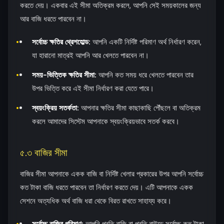
করতে দেয়। একবার এই সীমা অতিক্রম করলে, আপনি সেই সময়কালের জন্য
আর বাজি ধরতে পারবেন না।
সর্বোচ্চ ক্ষতির থ্রেশহোল্ড:
আপনি একটি নির্দিষ্ট পরিমাণ অর্থ নির্ধারণ করেন,
যা হারানো মাত্রই আপনি আর খেলতে পারবেন না।
সময়-ভিত্তিক ক্ষতির সীমা:
আপনি কত সময় ধরে খেলতে পারবেন তার
উপর ভিত্তি করে এই সীমা নির্ধারণ করা যেতে পারে।
স্বয়ংক্রিয় সতর্কতা:
আপনার ক্ষতির সীমা কাছাকাছি পৌঁছলে বা অতিক্রম
করলে আমাদের সিস্টেম আপনাকে স্বয়ংক্রিয়ভাবে সতর্ক করবে।
৫.৩ বাজির সীমা
বাজির সীমা আপনাকে একক বাজি বা নির্দিষ্ট খেলার প্রকারের উপর আপনি সর্বোচ্চ
কত টাকা বাজি ধরতে পারবেন তা নির্ধারণ করতে দেয়। এটি আপনাকে একক
সেশনে অত্যধিক অর্থ বাজি ধরা থেকে বিরত রাখতে সাহায্য করে।