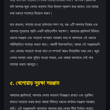
যদি আপনার জুয়া খেলার অভ্যাস নিয়ে উদ্বেগ প্রকাশ করে থাকেন, তবে তাদের
কথা গুরুত্ব সহকারে বিবেচনা করুন।
মনে রাখবেন, সাহায্য চাওয়া দুর্বলতার লক্ষণ নয়, বরং এটি আপনার নিজের এবং
আপনার সুস্থতার প্রতি একটি দায়িত্বশীল পদক্ষেপ। আমাদের প্ল্যাটফর্ম বিভিন্ন
ধরনের সরঞ্জাম এবং সহায়তা সংস্থান সরবরাহ করে যা আপনাকে এই ধরনের
পরিস্থিতিতে সাহায্য করতে পারে। পরবর্তী বিভাগগুলিতে, আমরা এই সরঞ্জামগুলি
এবং কোথায় সহায়তা পাওয়া যাবে সে সম্পর্কে আরও বিস্তারিত তথ্য দেব। জুয়া
খেলার সমস্যা থেকে মুক্তি পাওয়া সম্ভব, এবং আমরা আপনাকে সেই পথে
সাহায্য করতে প্রস্তুত।
৫. খেলোয়াড় সুরক্ষা সরঞ্জাম
আমাদের প্ল্যাটফর্মে, আপনার খেলার অভ্যাস নিয়ন্ত্রণে রাখতে এবং সুরক্ষিত
থাকতে সহায়তা করার জন্য আমরা বিভিন্ন ধরনের কার্যকর সরঞ্জাম সরবরাহ
করি। এই সরঞ্জামগুলি আপনাকে আপনার জুয়া খেলার সীমা নির্ধারণ করতে,