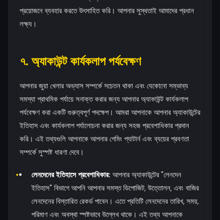
প্রয়োজনে ব্যবহার করতে উৎসাহিত করি। আপনার সুস্থতাই আমাদের প্রধান
লক্ষ্য।
৭. অ্যাকাউন্ট কার্যকলাপ পর্যবেক্ষণ
আপনার জুয়া খেলার অভ্যাস সম্পর্কে সচেতন থাকা এবং যেকোনো সম্ভাব্য
সমস্যা প্রাথমিক পর্যায়ে সনাক্ত করার জন্য আপনার অ্যাকাউন্ট কার্যকলাপ
পর্যবেক্ষণ করা একটি গুরুত্বপূর্ণ পদক্ষেপ। আমরা আপনাকে আপনার অ্যাকাউন্টের
ইতিহাস এবং কার্যকলাপ পর্যালোচনা করার জন্য সহজ প্রবেশাধিকার প্রদান
করি। এই তথ্যগুলি আপনাকে আপনার গেমিং প্যাটার্ন এবং ব্যয়ের প্রবণতা
সম্পর্কে সুস্পষ্ট ধারণা দেবে।
লেনদেনের ইতিহাসে প্রবেশাধিকার:
আপনার অ্যাকাউন্টের "লেনদেন
ইতিহাস" বিভাগে আপনি আপনার সমস্ত ডিপোজিট, উত্তোলন, এবং বাজির
লেনদেনের বিস্তারিত রেকর্ড পাবেন। এতে প্রতিটি লেনদেনের তারিখ, সময়,
পরিমাণ এবং অবস্থা স্পষ্টভাবে উল্লেখ থাকে। এই তথ্য আপনাকে